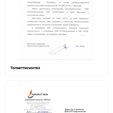
Тольяттисинтез