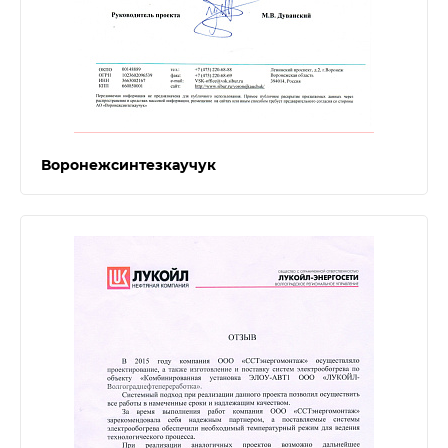
Воронежсинтезкаучук