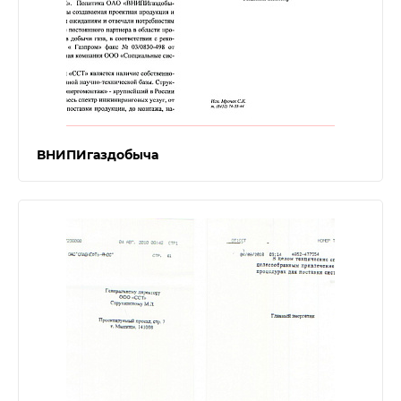
ВНИПИгаздобыча