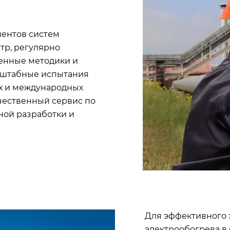
нентов систем
тр, регулярно
енные методики и
сштабные испытания
их и международных
ачественный сервис по
ной разработки и
Для эффективного 
электрообогрева в