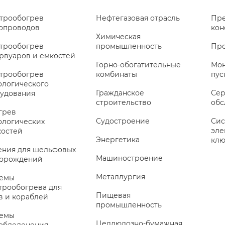
трообогрев
Нефтегазовая отрасль
Пре
опроводов
кон
Химическая
трообогрев
промышленность
Про
рвуаров и емкостей
Горно-обогатительные
Мон
трообогрев
комбинаты
пус
ологического
Гражданское
Сер
удования
строительство
обс
грев
Судостроение
Сис
ологических
эле
остей
Энергетика
клю
ния для шельфовых
Машиностроение
торождений
Металлургия
темы
трообогрева для
Пищевая
в и кораблей
промышленность
темы
Целлюлозно-бумажная