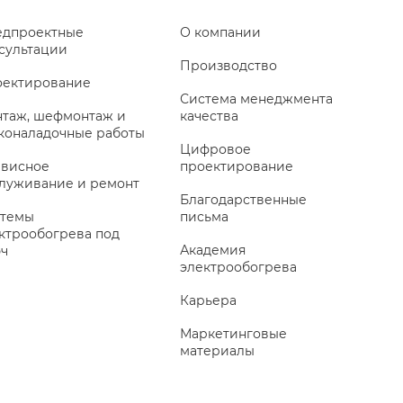
дпроектные
О компании
сультации
Производство
ектирование
Система менеджмента
таж, шефмонтаж и
качества
коналадочные работы
Цифровое
висное
проектирование
луживание и ремонт
Благодарственные
темы
письма
ктрообогрева под
Академия
ч
электрообогрева
Карьера
Маркетинговые
материалы