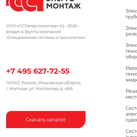
Элек
труб
ООО «ССТэнергомонтаж» (c) - 2026 -
Элек
входит в Группу компаний
резе
«Специальные системы и технологии»
Элек
техн
обор
Разо
+7 495 627-72-55
техн
жидк
141002, Россия, Московская область,
г. Мытищи, ул. Колпакова, д. 46А
Реше
мес
Сис
элек
Скачать каталог
судо
Сис