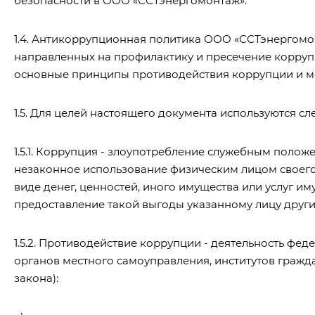
безопасности в ООО «ССТэнергомонтаж».
1.4. Антикоррупционная политика ООО «ССТэнергомо
направленных на профилактику и пресечение корруп
основные принципы противодействия коррупции и 
1.5. Для целей настоящего документа используются 
1.5.1. Коррупция - злоупотребление служебным полож
незаконное использование физическим лицом своего
виде денег, ценностей, иного имущества или услуг и
предоставление такой выгоды указанному лицу друг
1.5.2. Противодействие коррупции - деятельность фе
органов местного самоуправления, институтов гражда
закона):