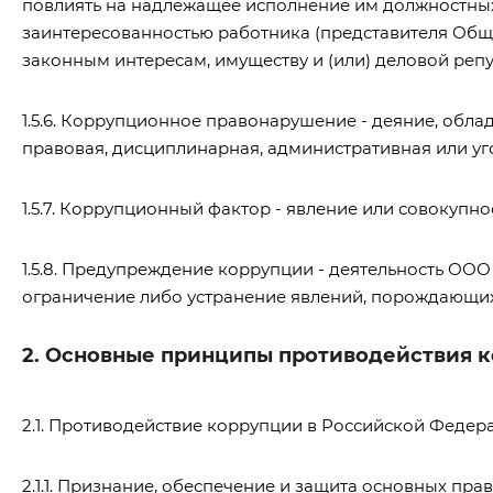
повлиять на надлежащее исполнение им должностных
заинтересованностью работника (представителя Общ
законным интересам, имуществу и (или) деловой реп
1.5.6. Коррупционное правонарушение - деяние, об
правовая, дисциплинарная, административная или уг
1.5.7. Коррупционный фактор - явление или совоку
1.5.8. Предупреждение коррупции - деятельность ОО
ограничение либо устранение явлений, порождающи
2. Основные принципы противодействия 
2.1. Противодействие коррупции в Российской Федер
2.1.1. Признание, обеспечение и защита основных пра