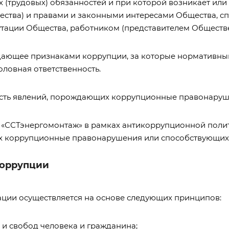
 (трудовых) обязанностей и при которой возникает ил
ества) и правами и законными интересами Общества, с
утации Общества, работником (представителем Обществе
ладающее признаками коррупции, за которые нормативн
оловная ответственность.
пность явлений, порождающих коррупционные правонару
О «ССТэнергомонтаж» в рамках антикоррупционной полит
х коррупционные правонарушения или способствующих
коррупции
ации осуществляется на основе следующих принципов:
в и свобод человека и гражданина;