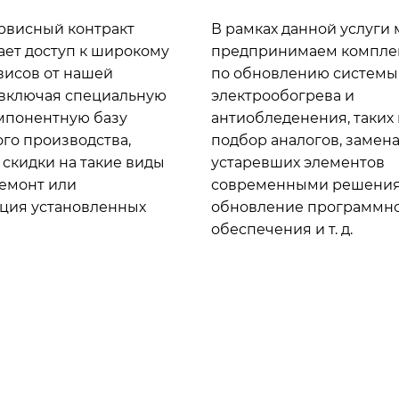
рвисный контракт
В рамках данной услуги
ет доступ к широкому
предпринимаем компле
висов от нашей
по обновлению системы
 включая специальную
электрообогрева и
мпонентную базу
антиобледенения, таких 
го производства,
подбор аналогов, замен
скидки на такие виды
устаревших элементов
ремонт или
современными решения
ция установленных
обновление программн
обеспечения и т. д.