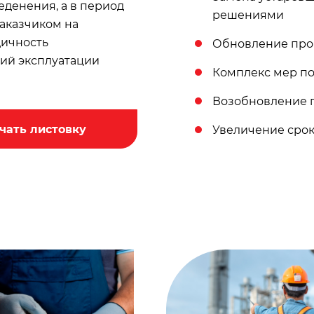
еденения, а в период
решениями
заказчиком на
дичность
Обновление про
вий эксплуатации
Комплекс мер п
Возобновление 
чать листовку
Увеличение срок