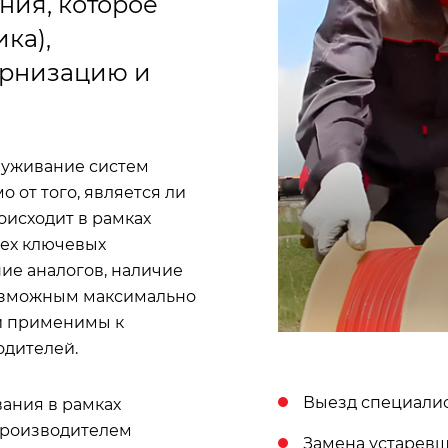
ния, которое
ка),
ернизацию и
луживание систем
 от того, является ли
оисходит в рамках
сех ключевых
ие аналогов, наличие
 возможным максимально
и применимы к
дителей.
Выезд специалис
ания в рамках
производителем
Замена устарев