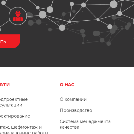
ЛУГИ
О НАС
дпроектные
О компании
сультации
Производство
ектирование
Система менеджмента
таж, шефмонтаж и
качества
коналадочные работы