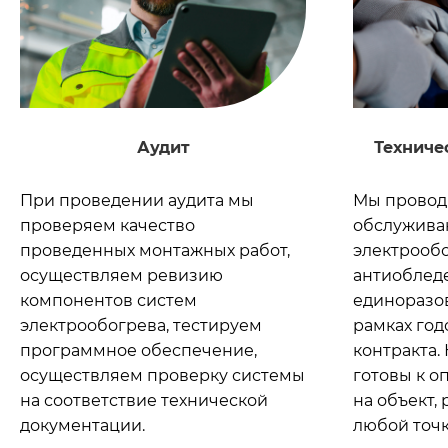
Аудит
Техниче
При проведении аудита мы
Мы провод
проверяем качество
обслужива
проведенных монтажных работ,
электрообо
осуществляем ревизию
антиобледе
компонентов систем
единоразов
электрообогрева, тестируем
рамках год
программное обеспечение,
контракта
осуществляем проверку системы
готовы к о
на соответствие технической
на объект,
документации.
любой точк