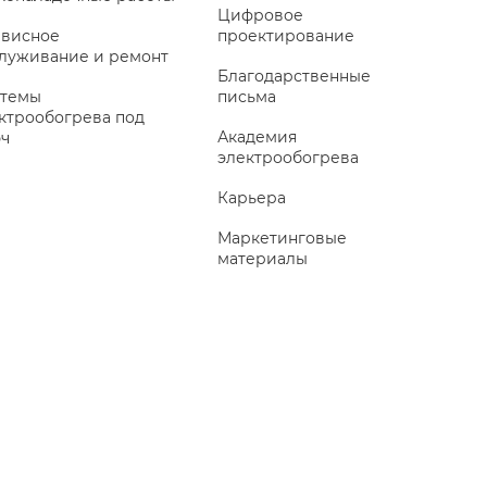
Цифровое
висное
проектирование
луживание и ремонт
Благодарственные
темы
письма
ктрообогрева под
Академия
ч
электрообогрева
Карьера
Маркетинговые
материалы