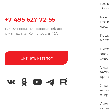
техн
обор
Разо
+7 495 627-72-55
техн
жидк
141002, Россия, Московская область,
г. Мытищи, ул. Колпакова, д. 46А
Реше
мес
Сис
элек
Скачать каталог
судо
Сис
анти
кров
Сис
анти
откр
Сист
пери