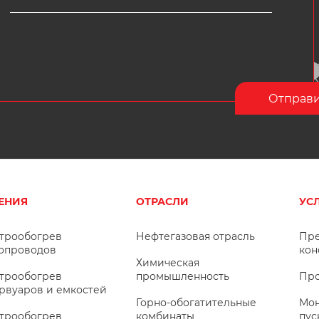
ЕНИЯ
ОТРАСЛИ
УС
трообогрев
Нефтегазовая отрасль
Пре
опроводов
кон
Химическая
трообогрев
промышленность
Про
рвуаров и емкостей
Горно-обогатительные
Мон
трообогрев
комбинаты
пус