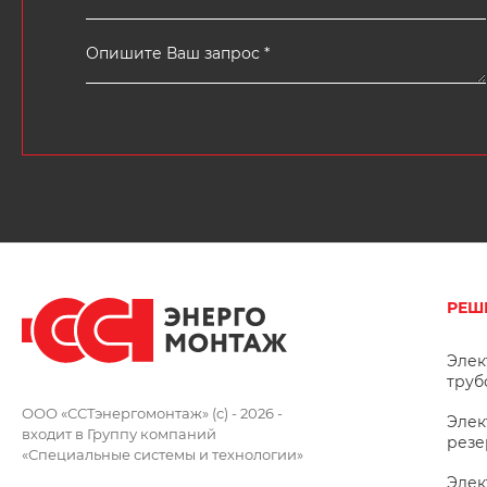
РЕШ
Элек
труб
ООО «ССТэнергомонтаж» (c) - 2026 -
Элек
входит в Группу компаний
резе
«Специальные системы и технологии»
Элек