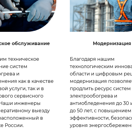
ское обслуживание
Модернизация
им техническое
Благодаря нашим
ние систем
технологическим иннов
грева и
области и цифровым р
нения как в качестве
модернизация позволяе
ой услуги, так и в
продлить ресурс систем
ового сервисного
электрообогрева и
. Наши инженеры
антиобледенения до 30 
перативному выезду
до 50 лет, с повышением
 расположенный в
эффективности, безопас
е России.
уровня энергосбережен