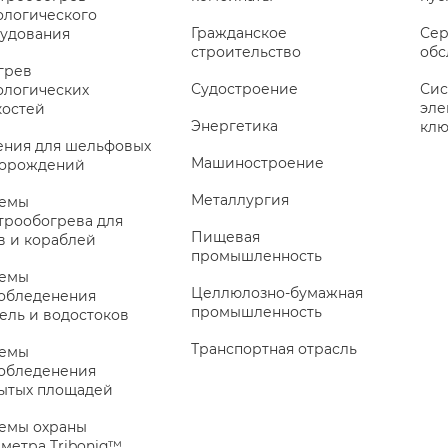
ологического
Гражданское
Сер
удования
строительство
обс
грев
Судостроение
Сис
ологических
эле
остей
Энергетика
клю
ния для шельфовых
Машиностроение
торождений
Металлургия
темы
трообогрева для
Пищевая
в и кораблей
промышленность
темы
Целлюлозно-бумажная
обледенения
промышленность
ель и водостоков
Транспортная отрасль
темы
обледенения
ытых площадей
емы охраны
метра Triboniq™