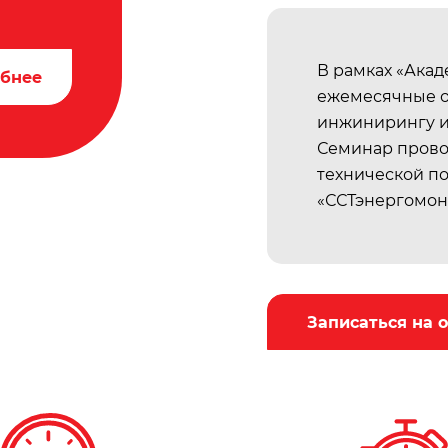
В рамках «Ака
бнее
ежемесячные о
инжинирингу и 
Семинар прово
технической п
«ССТэнергомон
Записаться на 