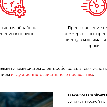
ативная обработка
Предоставление те
нений в проекте.
коммерческого пре
клиенту в максималь
сроки.
ными типами систем электрообогрева, в том числе н
ением
индукционно-резистивного проводника
.
TraceCAD.CabinetD
автоматической ге