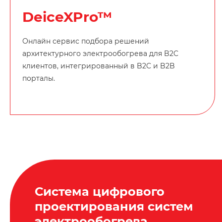
DeiceXPro™
Онлайн сервис подбора решений
архитектурного электрообогрева для B2C
клиентов, интегрированный в B2C и B2B
порталы.
Система цифрового
проектирования систем
электрообогрева