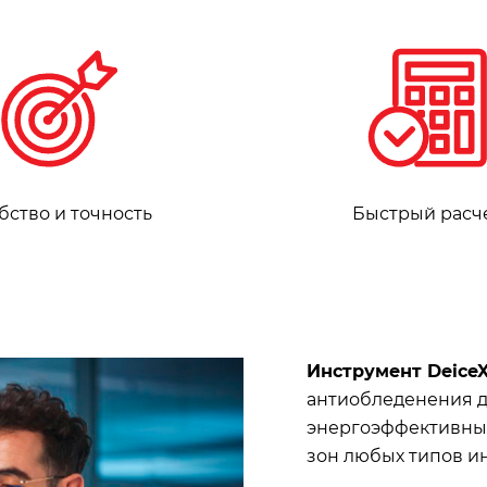
бство и точность
Быстрый расч
Инструмент Deice
антиобледенения д
энергоэффективных
зон любых типов и